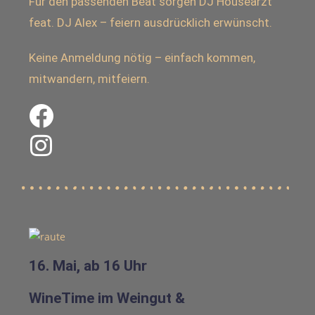
Für den passenden Beat sorgen DJ Housearzt
feat. DJ Alex – feiern ausdrücklich erwünscht.
Keine Anmeldung nötig – einfach kommen,
mitwandern, mitfeiern.
16. Mai, ab 16 Uhr
WineTime im Weingut &